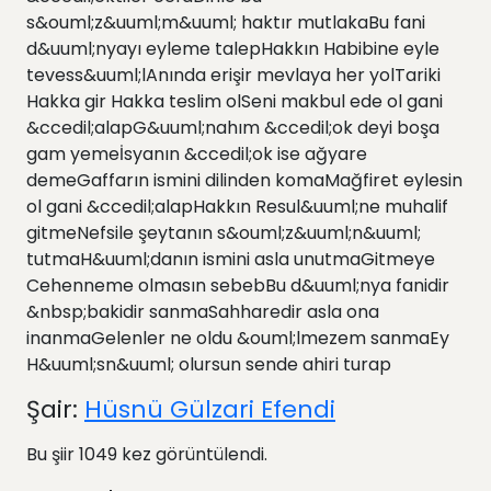
s&ouml;z&uuml;m&uuml; haktır mutlakaBu fani
d&uuml;nyayı eyleme talepHakkın Habibine eyle
tevess&uuml;lAnında erişir mevlaya her yolTariki
Hakka gir Hakka teslim olSeni makbul ede ol gani
&ccedil;alapG&uuml;nahım &ccedil;ok deyi boşa
gam yemeİsyanın &ccedil;ok ise ağyare
demeGaffarın ismini dilinden komaMağfiret eylesin
ol gani &ccedil;alapHakkın Resul&uuml;ne muhalif
gitmeNefsile şeytanın s&ouml;z&uuml;n&uuml;
tutmaH&uuml;danın ismini asla unutmaGitmeye
Cehenneme olmasın sebebBu d&uuml;nya fanidir
&nbsp;bakidir sanmaSahharedir asla ona
inanmaGelenler ne oldu &ouml;lmezem sanmaEy
H&uuml;sn&uuml; olursun sende ahiri turap
Şair:
Hüsnü Gülzari Efendi
Bu şiir 1049 kez görüntülendi.