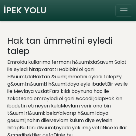
İPEK YOLU
Hak tan ümmetini eyledi
talep
Emroldu kullarıma fermanı h&uuml;daSavum Salat
ile eyledi hitapYarattı Habibini ol gani
H&uuml;daHaktan &uuml;mmetini eyledi talepEy
g&ouml;n&uuml;l h&uuml;daya eyle ibadetBir vesile
ile Mevlaya vuslatFarz kıldı boynuna hac ile
zekatSana emreyledi ol gani &ccedil;alapHak kın
ibadetin etmeyen kulaMevlam verir ona bin
t&uuml;rl&uuml; belaYalvarıp h&uuml;daya
g&uuml;nahın dileMevlam kulum diye eylesin
hitapBu fani d&uuml;nyada yok imiş vefaNice kullar
&ccedil;ektiler cefaDinle bu